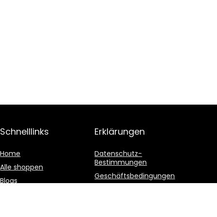
Schnelllinks
Erklärungen
Home
Datenschutz-
Bestimmungen
Alle shoppen
Geschäftsbedingungen
Blogs
Affiliate-Offenlegung
Unsere Webshops
Werben