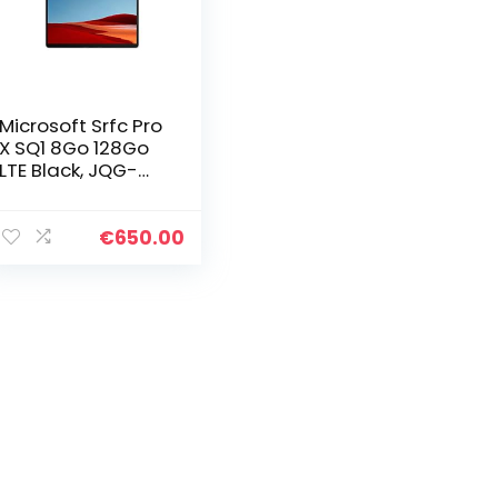
Microsoft Srfc Pro
X SQ1 8Go 128Go
LTE Black, JQG-
0003 Surface Pro
€
650.00