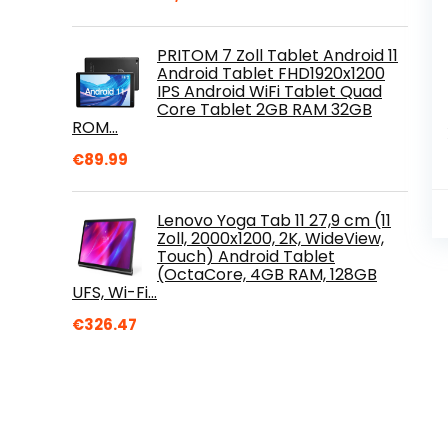
PRITOM 7 Zoll Tablet Android 11
Android Tablet FHD1920x1200
IPS Android WiFi Tablet Quad
Core Tablet 2GB RAM 32GB
ROM…
€
89.99
Lenovo Yoga Tab 11 27,9 cm (11
Zoll, 2000x1200, 2K, WideView,
Touch) Android Tablet
(OctaCore, 4GB RAM, 128GB
UFS, Wi-Fi…
€
326.47