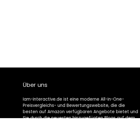
Über uns
Iam-interactive.de ist eine moderne All-in-One-
Preisvergleichs- und Bewertungswebsite, die die
besten auf Amazon verfügbaren Angebote bietet und
Sie durch die neuesten hinzugefügten Blogs auf dem
Laufenden hält. Alle Bilder unterliegen dem
Urheberrecht ihrer jeweiligen Eigentümer. Alle zitierten
Inhalte stammen aus ihren jeweiligen Quellen.