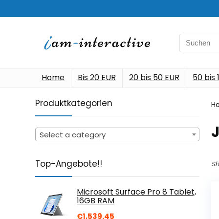
Search
for:
Home
Bis 20 EUR
20 bis 50 EUR
50 bis
Produktkategorien
H
Select a category
Top-Angebote!!
Sh
Microsoft Surface Pro 8 Tablet,
16GB RAM
€
1,539.45