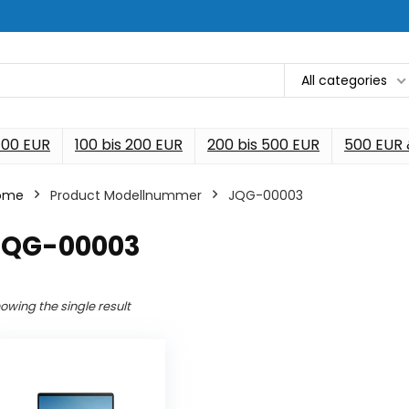
All categories
 100 EUR
100 bis 200 EUR
200 bis 500 EUR
500 EUR
ome
Product Modellnummer
‎JQG-00003
‎JQG-00003
owing the single result