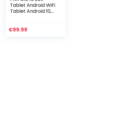
Tablet Android WiFi
Tablet Android 10,
2GB RAM, 32GB
ROM, Erweiterbar
auf 512GB, Quad
€
99.99
Core Prozessor,
HD…