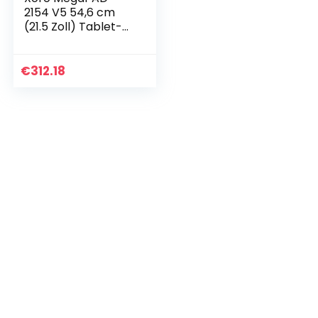
2154 V5 54,6 cm
(21.5 Zoll) Tablet-
PC (QuadCore
Cortex A17 1.8GHz,
2GB RAM, 16GB
€
312.18
Flashspeicher, IPS…