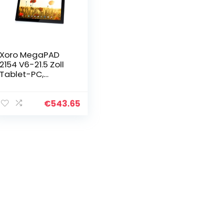
Xoro MegaPAD
2154 V6-21.5 Zoll
Tablet-PC,
QuadCore 1.8GHz,
2GB RAM, 16GB
Flash, FullHD IPS
€
543.65
Display, WLAN 2.4
/ 5GHz…