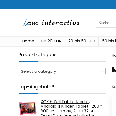
Search
for:
Home
Bis 20 EUR
20 bis 50 EUR
50 bis
Produktkategorien
H
Select a category
Top-Angebote!!
Sh
XCX 8 Zoll Tablet Kinder,
Android 11 Kinder Tablet, 1280 *
800 IPS Display, 2GB+32GB,
Quad Core, Vorinstalliertes