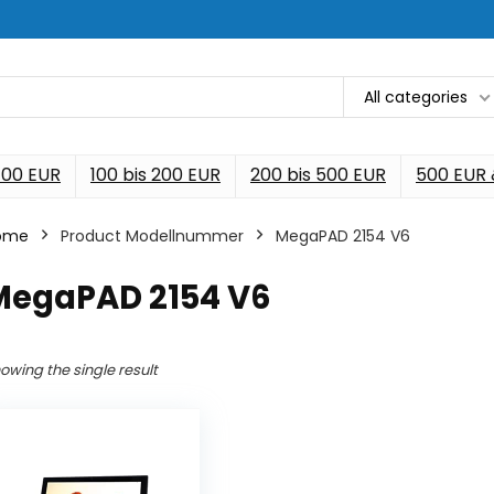
All categories
 100 EUR
100 bis 200 EUR
200 bis 500 EUR
500 EUR
ome
Product Modellnummer
‎MegaPAD 2154 V6
‎MegaPAD 2154 V6
owing the single result