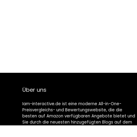
Über uns
Iam-interactive.de ist eine moderne All-in-One-
Preisvergleichs- und Bewertungswebsite, die die
besten auf Amazon verfügbaren Angebote bietet und
Sie durch die neuesten hinzugefügten Blogs auf dem
Laufenden hält. Alle Bilder unterliegen dem
Urheberrecht ihrer jeweiligen Eigentümer. Alle zitierten