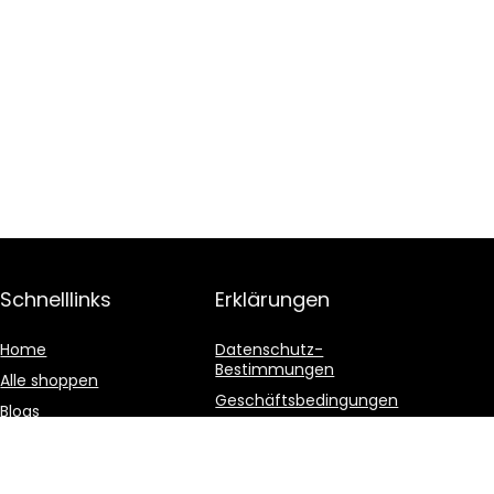
Schnelllinks
Erklärungen
Home
Datenschutz-
Bestimmungen
Alle shoppen
Geschäftsbedingungen
Blogs
Affiliate-Offenlegung
Unsere Webshops
Werben