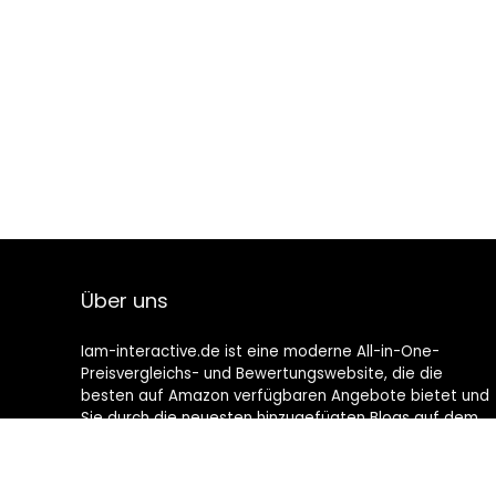
Über uns
Iam-interactive.de ist eine moderne All-in-One-
Preisvergleichs- und Bewertungswebsite, die die
besten auf Amazon verfügbaren Angebote bietet und
Sie durch die neuesten hinzugefügten Blogs auf dem
Laufenden hält. Alle Bilder unterliegen dem
Urheberrecht ihrer jeweiligen Eigentümer. Alle zitierten
Inhalte stammen aus ihren jeweiligen Quellen.