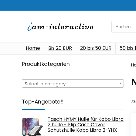
Search
for:
Home
Bis 20 EUR
20 bis 50 EUR
50 bis
Produktkategorien
H
‎
Select a category
Top-Angebote!!
Sh
Tasch HYMY Hülle für Kobo Libra
2 hülle - Flip Case Cover
Schutzhülle Kobo Libra 2-YHX