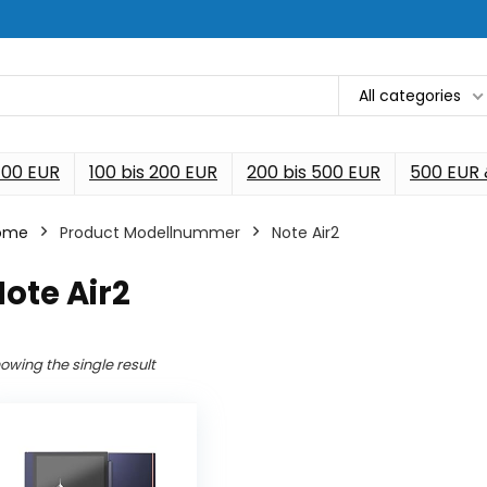
All categories
 100 EUR
100 bis 200 EUR
200 bis 500 EUR
500 EUR
ome
Product Modellnummer
‎Note Air2
Note Air2
owing the single result