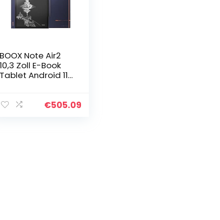
BOOX Note Air2
10,3 Zoll E-Book
Tablet Android 11
Frontlicht CTM
64GB G-Sensor
OTG WiFi BT
€
505.09