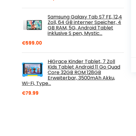
Samsung Galaxy Tab S7 FE, 12,4
Zoll, 64 GB interner Speicher, 4
GB RAM, 5G, Android Tablet
inklusive S pen, Mystic…
€
599.00
HiGrace Kinder Tablet, 7 Zoll
Kids Tablet Android 11 Go Quad
Core 32GB ROM 128GB
Erweiterbar, 3500mAh Akku,
Wi-Fi, Type…
€
79.99