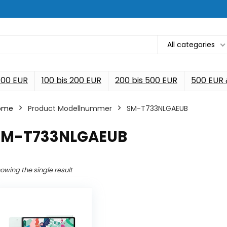
All categories
 100 EUR
100 bis 200 EUR
200 bis 500 EUR
500 EUR
ome
Product Modellnummer
‎SM-T733NLGAEUB
‎SM-T733NLGAEUB
owing the single result