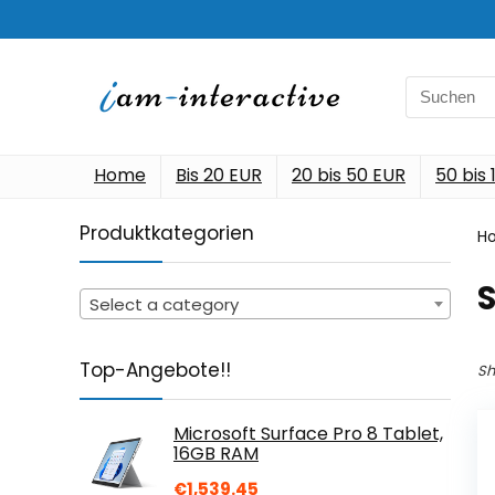
Search
for:
Home
Bis 20 EUR
20 bis 50 EUR
50 bis
Produktkategorien
H
Select a category
Top-Angebote!!
Sh
Microsoft Surface Pro 8 Tablet,
16GB RAM
€
1,539.45