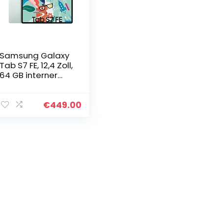
Samsung Galaxy
Tab S7 FE, 12,4 Zoll,
64 GB interner
Speicher, 4 GB
RAM, Wi-Fi,
Android Tablet
€
449.00
inklusive S pen,
Mystic…