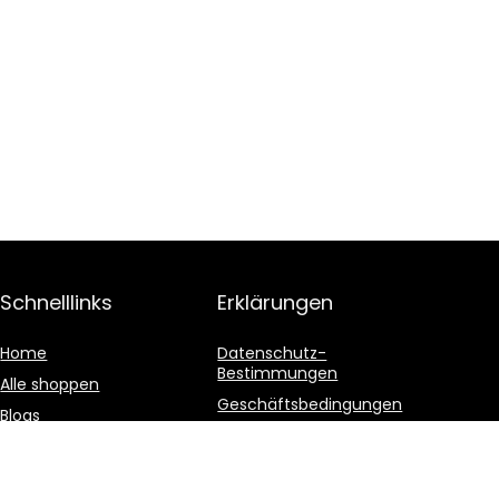
Schnelllinks
Erklärungen
Home
Datenschutz-
Bestimmungen
Alle shoppen
Geschäftsbedingungen
Blogs
Affiliate-Offenlegung
Unsere Webshops
Werben