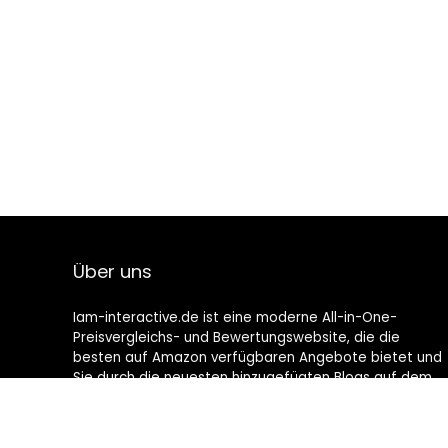
Über uns
Iam-interactive.de ist eine moderne All-in-One-
Preisvergleichs- und Bewertungswebsite, die die
besten auf Amazon verfügbaren Angebote bietet und
Sie durch die neuesten hinzugefügten Blogs auf dem
Laufenden hält. Alle Bilder unterliegen dem
Urheberrecht ihrer jeweiligen Eigentümer. Alle zitierten
Inhalte stammen aus ihren jeweiligen Quellen.