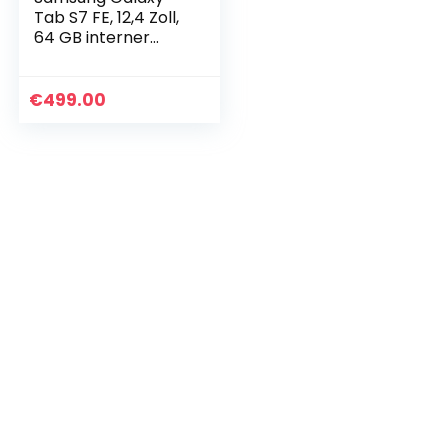
Tab S7 FE, 12,4 Zoll,
64 GB interner
Speicher, 4 GB
RAM, Wi-Fi, Android
Tablet inklusive S
€
499.00
pen, Mystic…