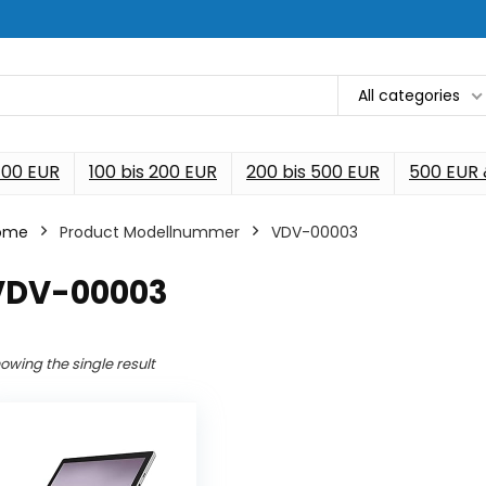
All categories
 100 EUR
100 bis 200 EUR
200 bis 500 EUR
500 EUR
ome
Product Modellnummer
‎VDV-00003
‎VDV-00003
owing the single result