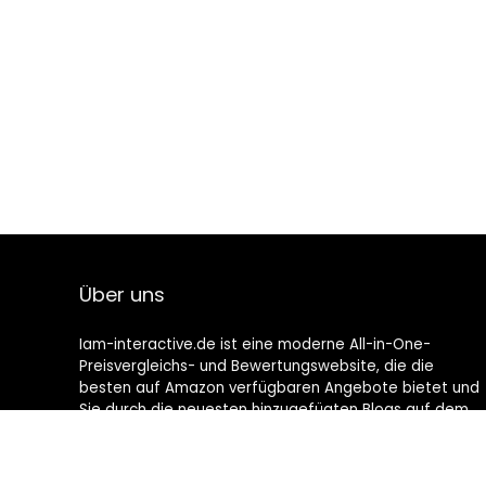
Über uns
Iam-interactive.de ist eine moderne All-in-One-
Preisvergleichs- und Bewertungswebsite, die die
besten auf Amazon verfügbaren Angebote bietet und
Sie durch die neuesten hinzugefügten Blogs auf dem
Laufenden hält. Alle Bilder unterliegen dem
Urheberrecht ihrer jeweiligen Eigentümer. Alle zitierten
Inhalte stammen aus ihren jeweiligen Quellen.