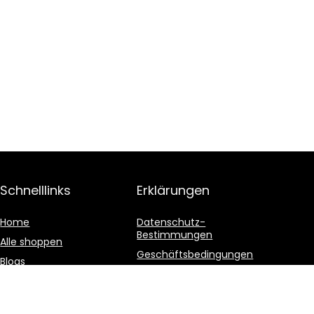
Schnelllinks
Erklärungen
Home
Datenschutz-
Bestimmungen
Alle shoppen
Geschäftsbedingungen
Blogs
Affiliate-Offenlegung
Unsere Webshops
Werben