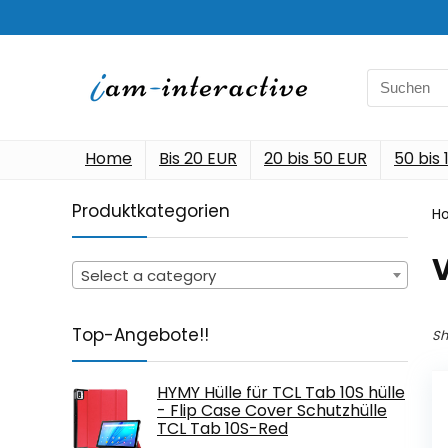
Search
for:
Home
Bis 20 EUR
20 bis 50 EUR
50 bis
Produktkategorien
H
Select a category
Top-Angebote!!
Sh
HYMY Hülle für TCL Tab 10S hülle
- Flip Case Cover Schutzhülle
TCL Tab 10S-Red