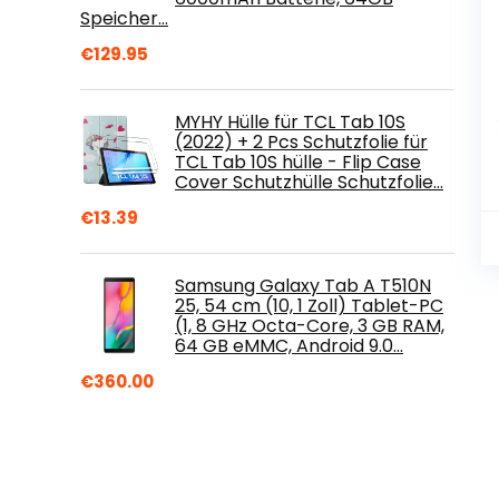
Speicher…
€
129.95
MYHY Hülle für TCL Tab 10S
(2022) + 2 Pcs Schutzfolie für
TCL Tab 10S hülle - Flip Case
Cover Schutzhülle Schutzfolie…
€
13.39
Samsung Galaxy Tab A T510N
25, 54 cm (10, 1 Zoll) Tablet-PC
(1, 8 GHz Octa-Core, 3 GB RAM,
64 GB eMMC, Android 9.0…
€
360.00