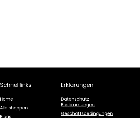
Schnelllinks
Erklärungen
Home
Datenschutz-
Bestimmungen
Alle shoppen
Geschäftsbedingungen
Blogs
Affiliate-Offenlegung
Unsere Webshops
Werben