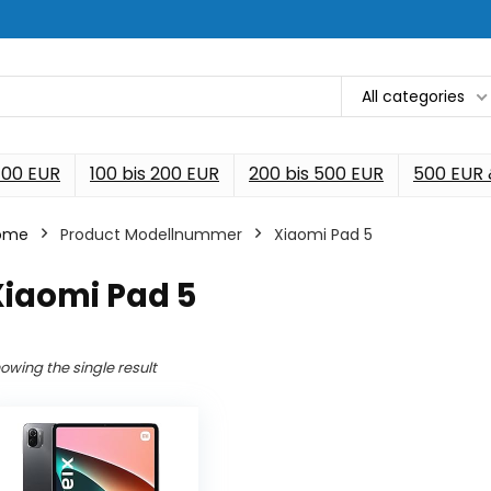
All categories
 100 EUR
100 bis 200 EUR
200 bis 500 EUR
500 EUR
ome
Product Modellnummer
‎Xiaomi Pad 5
Xiaomi Pad 5
owing the single result