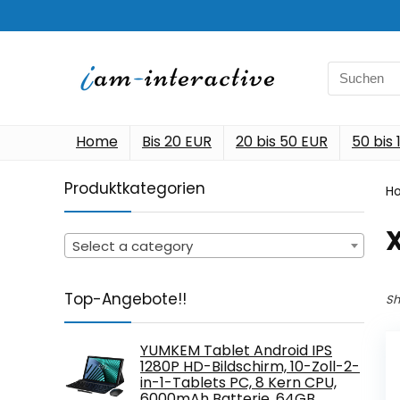
Search
for:
Home
Bis 20 EUR
20 bis 50 EUR
50 bis
Produktkategorien
H
‎
Select a category
Top-Angebote!!
Sh
YUMKEM Tablet Android IPS
1280P HD-Bildschirm, 10-Zoll-2-
in-1-Tablets PC, 8 Kern CPU,
6000mAh Batterie, 64GB