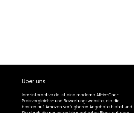
Über uns
Iam-interactive.de ist eine moderne All-in-One-
Preisvergleichs- und Bewertungswebsite, die die
besten auf Amazon verfügbaren Angebote bietet und
Sie durch die neuesten hinzugefügten Blogs auf dem
Laufenden hält. Alle Bilder unterliegen dem
Urheberrecht ihrer jeweiligen Eigentümer. Alle zitierten
Inhalte stammen aus ihren jeweiligen Quellen.