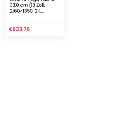
33,0 cm (13 Zoll,
2160×1350, 2K,
WideView, Touch)
Android Tablet
(OctaCore, 8GB
€
633.75
RAM, 128GB UFS,
Wi-Fi…