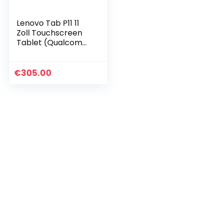
Lenovo Tab P11 11
Zoll Touchscreen
Tablet (Qualcomm
Snapdragon 662 8
Core, 4 GB RAM, 128
GB Speicher, WLAN,
€
305.00
Android 10…