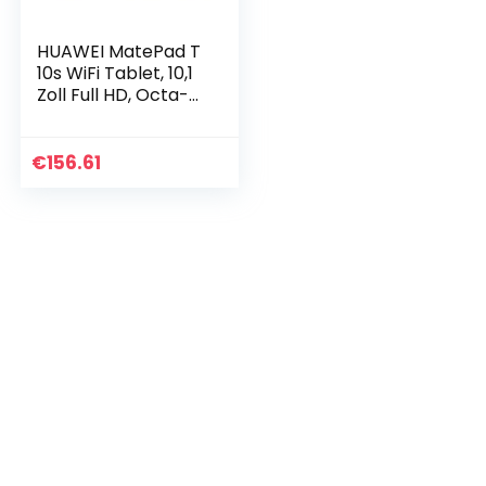
HUAWEI MatePad T
10s WiFi Tablet, 10,1
Zoll Full HD, Octa-
core Prozessor,
eBook Modus, Dual
Speaker, 4+64 GB…
€
156.61