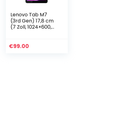
Lenovo Tab M7
(3rd Gen) 17,8 cm
(7 Zoll, 1024×600,
SD, WideView,
Touch) Android
Tablet (QuadCore,
€
99.00
2GB RAM, 32GB
eMCP, Wi…