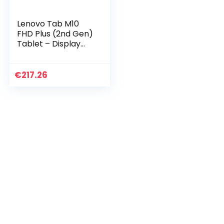
Lenovo Tab M10
FHD Plus (2nd Gen)
Tablet – Display
10,3 Zoll Full HD
(Prozessor
MediaTek Helio
€
217.26
P22T, Speicher
64GB…