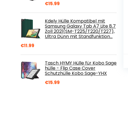
€
15.99
Kdely Hülle Kompatibel mit
Samsung Galaxy Tab A7 Lite 8,7
Zoll 2021(SM-T225/T220/T227),
Ultra Dünn mit Standfunktion…
€
11.99
Tasch HYMY Hülle für Kobo Sage
hülle - Flip Case Cover
Schutzhülle Kobo Sage-YHX
€
15.99