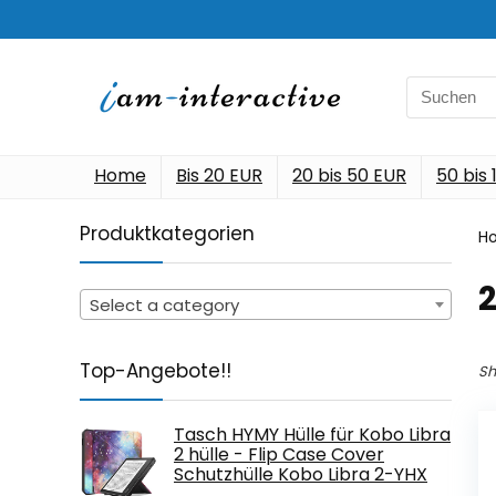
Search
for:
Home
Bis 20 EUR
20 bis 50 EUR
50 bis
Produktkategorien
H
‎
Select a category
Top-Angebote!!
Sh
Tasch HYMY Hülle für Kobo Libra
2 hülle - Flip Case Cover
Schutzhülle Kobo Libra 2-YHX