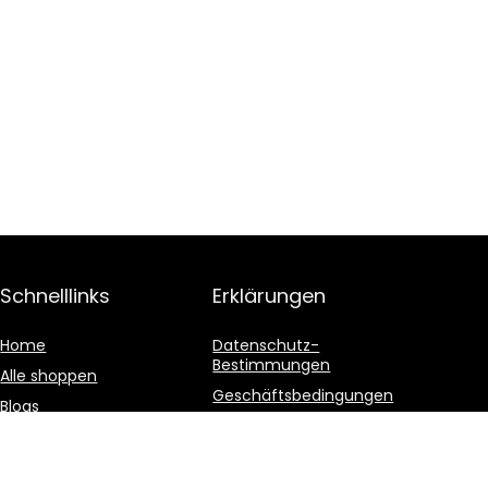
Schnelllinks
Erklärungen
Home
Datenschutz-
Bestimmungen
Alle shoppen
Geschäftsbedingungen
Blogs
Affiliate-Offenlegung
Unsere Webshops
Werben