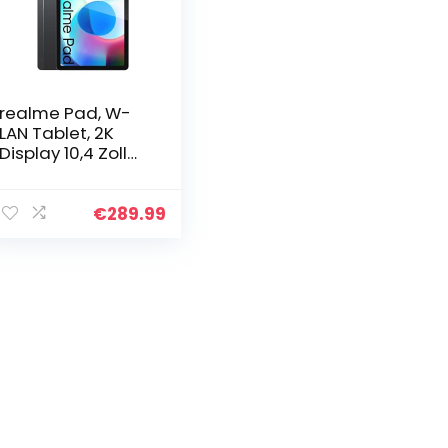
realme Pad, W-
LAN Tablet, 2K
Display 10,4 Zoll
WUXGA+, Dolby
Atmos Quad
Speakers, MTK
€
289.99
Helio G80, Mega-
Akku mit
7100 mAh, Quick
Charge 18W,
Metallischer
Körper, Android 11,
6GB+128GB(up to
1TB), Grey