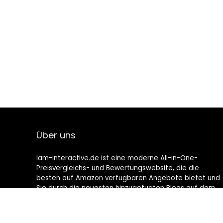
Über uns
Iam-interactive.de ist eine moderne All-in-One-
Preisvergleichs- und Bewertungswebsite, die die
besten auf Amazon verfügbaren Angebote bietet und
Sie durch die neuesten hinzugefügten Blogs auf dem
Laufenden hält. Alle Bilder unterliegen dem
Urheberrecht ihrer jeweiligen Eigentümer. Alle zitierten
Inhalte stammen aus ihren jeweiligen Quellen.