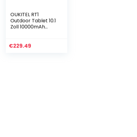
OUKITEL RT1
Outdoor Tablet 10.1
Zoll 10000mAh
Akku, 128GB
Erweiterbar
4GB+64GB Android
€
229.49
11, Kameras 16MP
Tablet PC, IP68…