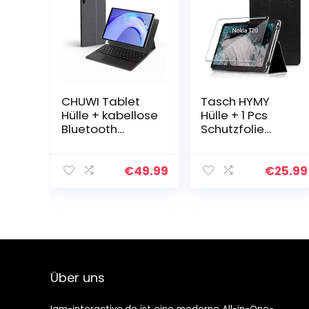
CHUWI Tablet
Tasch HYMY
Hülle + kabellose
Hülle + 1 Pcs
Bluetooth
Schutzfolie
Tastatur，2 in 1
Glass für Nokia
Abnehmbare
T20 hülle 10.4″ –
Tastaturschutzh
Flip Case Cover
€
49.99
€
25.99
ülle Hipad Plus
Schutzhülle
Tablet
Schutzfolie
Nokia T20
Glass-Black
Über uns