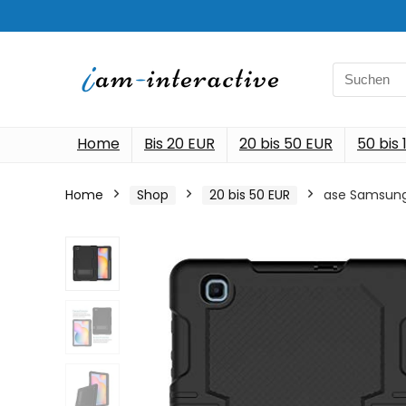
Search
for:
Home
Bis 20 EUR
20 bis 50 EUR
50 bis
Home
Shop
20 bis 50 EUR
ase Samsung 