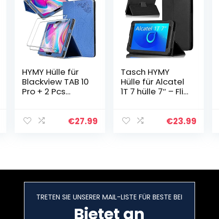
HYMY Hülle für
Tasch HYMY
Blackview TAB 10
Hülle für Alcatel
Pro + 2 Pcs
1T 7 hülle 7″ – Flip
Schutzfolie
Case Cover
Glass für
Schutzhülle
Blackview TAB 10
Alcatel 1T 7-
€
27.99
€
23.99
Pro (10.1″) hülle –
Black
Flip Case Cover
Schutzhülle
Schutzfolie
Glass-Blue
TRETEN SIE UNSERER MAIL-LISTE FÜR BESTE BEI
Bietet an