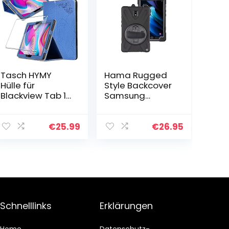
Tasch HYMY
Hama Rugged
Hülle für
Style Backcover
Blackview Tab 11
Samsung
+ 1 Pcs
Galaxy Tab
Schutzfolie
Active 3
Glass für
Schwarz Tablet
€
25.99
€
26.95
Blackview Tab 11
Tasche,
(10.4”) hülle – Flip
modellspezifisc
Case Cover…
h
Schnelllinks
Erklärungen