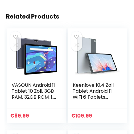
Related Products
VASOUN Android 11
Keenlove 10,4 Zoll
Tablet 10 Zoll, 3GB
Tablet Android 11
RAM, 32GB ROM, 1.6
WiFi 6 Tablets
GHz, Erweitern
1332×800 IPS
512G, WLAN Tablet
Touchscreen Quad
PC,1280×800 HD
Core 3GB RAM
€
89.99
€
109.99
IPS, 6000mAh…
32GB ROM
6000mAh Akku…