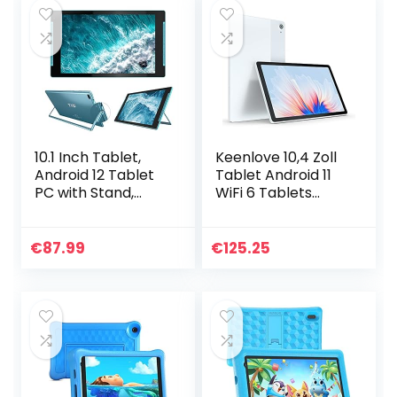
10.1 Inch Tablet,
Keenlove 10,4 Zoll
Android 12 Tablet
Tablet Android 11
PC with Stand,
WiFi 6 Tablets
Quad Core
1332×800 IPS
Processor, Google
Touchscreen Quad
GMS, 2GB RAM,
Core 3GB RAM
€
87.99
€
125.25
64GB ROM (512GB
32GB ROM
Expandable…
6000mAh Akku…