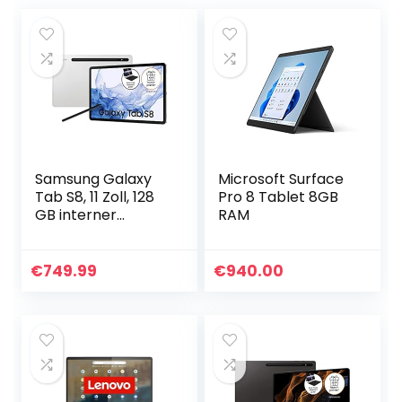
Samsung Galaxy
Microsoft Surface
Tab S8, 11 Zoll, 128
Pro 8 Tablet 8GB
GB interner
RAM
Speicher, 8 GB
RAM, Wi-Fi, Android
Tablet inklusive S
€
749.99
€
940.00
Pen, Silver, inkl…