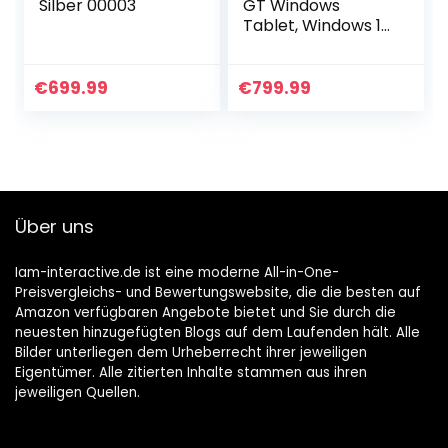
Silber 00003
GT Windows
Tablet, Windows 11
2 in 1 Tablet PCs, 11
Zoll 2000×1200 IPS-
Bildschirm, Intel
€
699.99
€
799.99
Core i5-1135G7…
Über uns
Iam-interactive.de ist eine moderne All-in-One-
Preisvergleichs- und Bewertungswebsite, die die besten auf
Amazon verfügbaren Angebote bietet und Sie durch die
neuesten hinzugefügten Blogs auf dem Laufenden hält. Alle
Bilder unterliegen dem Urheberrecht ihrer jeweiligen
Eigentümer. Alle zitierten Inhalte stammen aus ihren
jeweiligen Quellen.