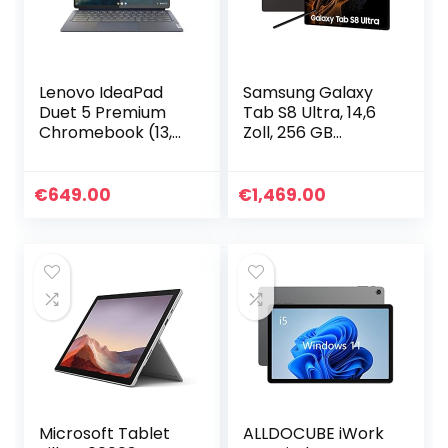
Lenovo IdeaPad
Samsung Galaxy
Duet 5 Premium
Tab S8 Ultra, 14,6
Chromebook (13,3
Zoll, 256 GB
Zoll, 1920×1080, Full
interner Speicher,
HD, OLED, Touch)
12 GB RAM, 5G,
2-in-1 Tablet,
Android Tablet
€
649.00
€
1,469.00
dunkelgrau inkl…
inklusive S Pen…
Microsoft Tablet
ALLDOCUBE iWork