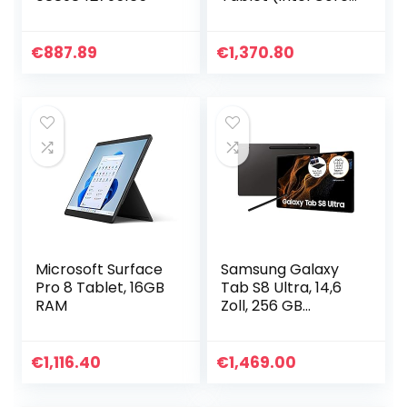
i5, 8GB RAM,
256GB SSD, Win 11
Home) Graphit
€
887.89
€
1,370.80
Surface Pro…
Microsoft Surface
Samsung Galaxy
Pro 8 Tablet, 16GB
Tab S8 Ultra, 14,6
RAM
Zoll, 256 GB
interner Speicher,
12 GB RAM, 5G,
Android Tablet
€
1,116.40
€
1,469.00
inklusive S Pen…