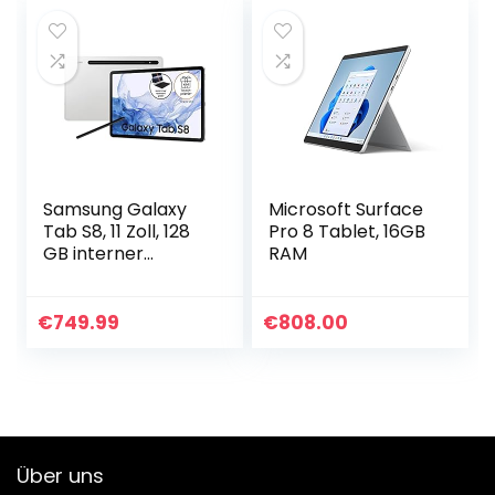
Samsung Galaxy
Microsoft Surface
Tab S8, 11 Zoll, 128
Pro 8 Tablet, 16GB
GB interner
RAM
Speicher, 8 GB
RAM, Wi-Fi, Android
Tablet inklusive S
€
749.99
€
808.00
Pen, Silver, inkl…
Über uns