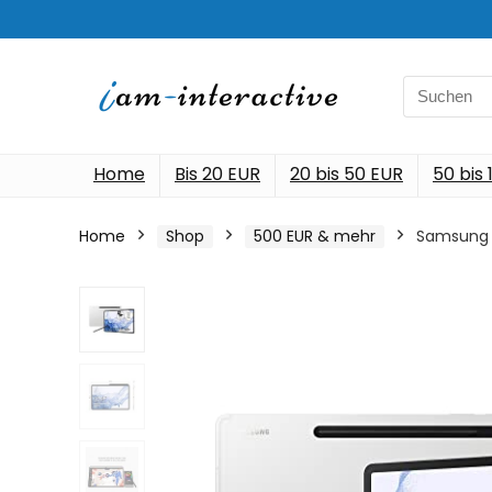
Search
for:
Home
Bis 20 EUR
20 bis 50 EUR
50 bis
Home
Shop
500 EUR & mehr
Samsung Ga