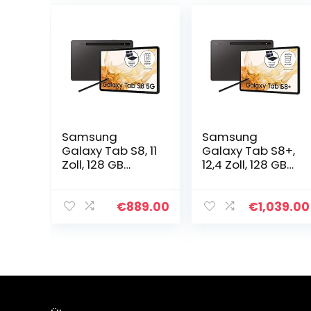
Samsung
Samsung
Galaxy Tab S8, 11
Galaxy Tab S8+,
Zoll, 128 GB
12,4 Zoll, 128 GB
interner
interner
Speicher, 8 GB
Speicher, 8 GB
RAM, 5G, Android
RAM, Wi-Fi,
€
889.00
€
1,039.00
Tablet inklusive
Android Tablet
S Pen, Graphite,
inklusive S Pen,
inkl…
Graphite…