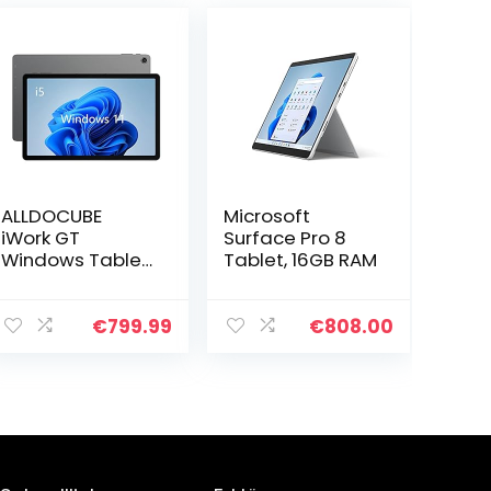
ALLDOCUBE
Microsoft
iWork GT
Surface Pro 8
Windows Tablet,
Tablet, 16GB RAM
Windows 11 2 in 1
Tablet PCs, 11
Zoll 2000×1200
€
799.99
€
808.00
IPS-Bildschirm,
Intel Core i5-
1135G7…