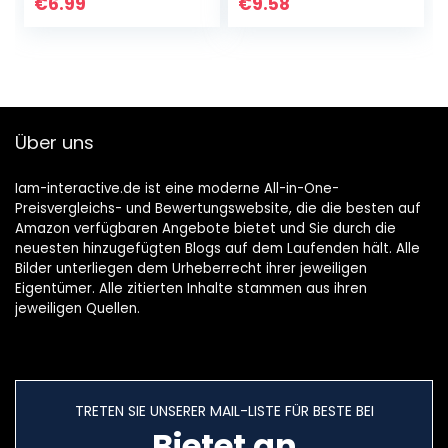
[Anti- Kratzer],
€
6.99
€
9.58
[Bläschenfrei], [9H
Härte…
Über uns
Iam-interactive.de ist eine moderne All-in-One-
Preisvergleichs- und Bewertungswebsite, die die besten auf
Amazon verfügbaren Angebote bietet und Sie durch die
neuesten hinzugefügten Blogs auf dem Laufenden hält. Alle
Bilder unterliegen dem Urheberrecht ihrer jeweiligen
Eigentümer. Alle zitierten Inhalte stammen aus ihren
jeweiligen Quellen.
TRETEN SIE UNSERER MAIL-LISTE FÜR BESTE BEI
Bietet an