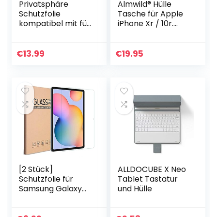
Privatsphäre
Almwild® Hülle
Schutzfolie
Tasche für Apple
kompatibel mit für
iPhone Xr / 10r.
iPad 10,2 Zoll/iPad
Modell “Dezenzi” in
9/ iPad 8/ iPad 7
Schiefer-
(2021/2020/2019) –
Grau,Schwarz aus
€
13.99
€
19.95
PRIVACY
Natur-Filz.
Schutzfolie…
Handyhülle…
[2 Stück]
ALLDOCUBE X Neo
Schutzfolie für
Tablet Tastatur
Samsung Galaxy
und Hülle
Tab S8 / Galaxy
Tab S7, 11 Zoll,