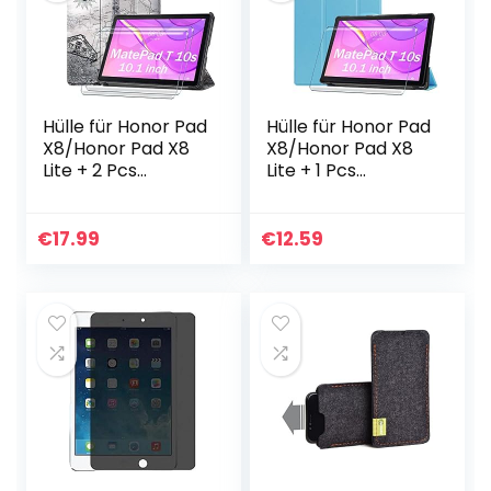
Hülle für Honor Pad
Hülle für Honor Pad
X8/Honor Pad X8
X8/Honor Pad X8
Lite + 2 Pcs
Lite + 1 Pcs
Schutzfolie für
Schutzfolie für
Honor Pad
Honor Pad
X8/Honor Pad X8
X8/Honor Pad X8
€
17.99
€
12.59
Lite hülle – Flip
Lite hülle – Flip
Case Cover…
Case Cover…