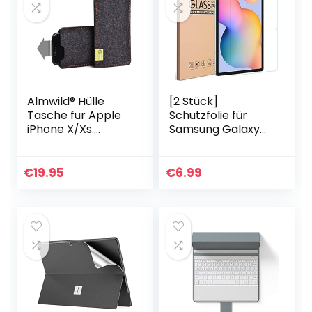
Almwild® Hülle
[2 Stück]
Tasche für Apple
Schutzfolie für
iPhone X/Xs.
Samsung Galaxy
Modell “Dezenzi” in
Tab S8 / Galaxy
Schiefer-
Tab S7, 11 Zoll,
Grau,Schwarz aus
[Anti- Kratzer],
€
19.95
€
6.99
Natur-Filz.
[Bläschenfrei], [9H
Handyhülle…
Härte…