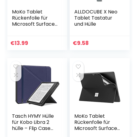
MoKo Tablet
ALLDOCUBE X Neo
Rückenfolie für
Tablet Tastatur
Microsoft Surface
und Hülle
Pro 9 2022/Pro 8
2021 Tablet – 13″
Touchscreen, PU
€
13.99
€
9.58
Leder Schutzfolie
Kratzfeste
Schutzabdeckung
für Surface Pro 9/8
13-Zoll, Dunkel
Grau
Tasch HYMY Hülle
MoKo Tablet
für Kobo Libra 2
Rückenfolie für
hülle – Flip Case
Microsoft Surface
Cover Schutzhülle
Pro 9 2022/Pro 8