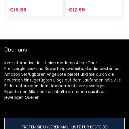
Kobo Libra 2-Navy
2021 Tablet – 13″
Touchscreen, PU
€
15.99
€
12.99
Leder Schutzfolie
Kratzfeste
Schutzabdeckung
für Surface Pro 9/8
13-Zoll, Schwarz
Über uns
Iam-interactive.de ist eine moderne All-in-One-
Preisvergleichs- und Bewertungswebsite, die die besten auf
Amazon verfügbaren Angebote bietet und Sie durch die
neuesten hinzugefügten Blogs auf dem Laufenden hält. Alle
Bilder unterliegen dem Urheberrecht ihrer jeweiligen
Eigentümer. Alle zitierten Inhalte stammen aus ihren
jeweiligen Quellen.
TRETEN SIE UNSERER MAIL-LISTE FÜR BESTE BEI