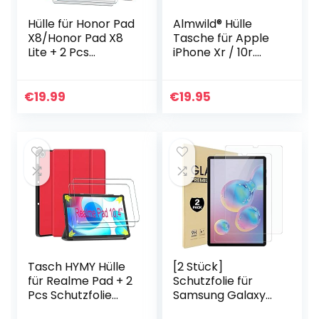
Hülle für Honor Pad
Almwild® Hülle
X8/Honor Pad X8
Tasche für Apple
Lite + 2 Pcs
iPhone Xr / 10r.
Schutzfolie für
Modell “Dezenzi” in
Honor Pad
Schiefer-
X8/Honor Pad X8
Grau,Schwarz aus
€
19.99
€
19.95
Lite hülle – Flip
Natur-Filz.
Case Cover…
Handyhülle…
Tasch HYMY Hülle
[2 Stück]
für Realme Pad + 2
Schutzfolie für
Pcs Schutzfolie
Samsung Galaxy
Schutzfolie Glas
Tab S6 / S5e 10.5