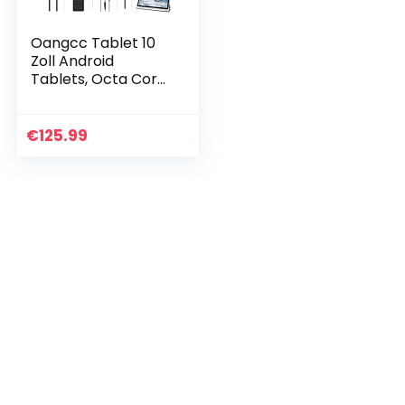
Oangcc Tablet 10
Zoll Android
Tablets, Octa Core
Tablet mit 4GB
RAM+64GB
ROM(TF
€
125.99
128GB),1.8GHz
Tablet PC |
8000mAh | HD…