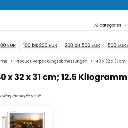
All categories
 100 EUR
100 bis 200 EUR
200 bis 500 EUR
500 EUR
ome
Product Verpackungsabmessungen
‎40 x 32 x 31 cm
40 x 32 x 31 cm; 12.5 Kilogramm
owing the single result