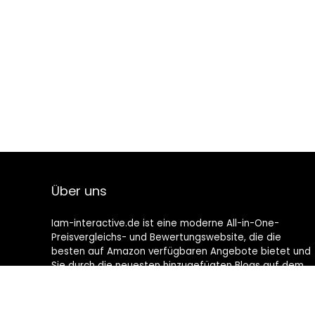
Über uns
Iam-interactive.de ist eine moderne All-in-One-
Preisvergleichs- und Bewertungswebsite, die die
besten auf Amazon verfügbaren Angebote bietet und
Sie durch die neuesten hinzugefügten Blogs auf dem
Laufenden hält. Alle Bilder unterliegen dem
Urheberrecht ihrer jeweiligen Eigentümer. Alle zitierten
Inhalte stammen aus ihren jeweiligen Quellen.