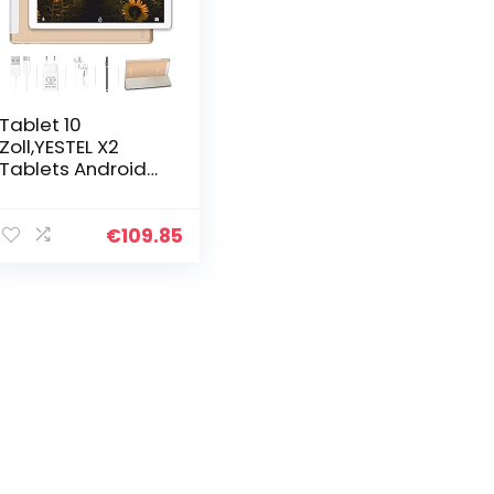
Tablet 10
Zoll,YESTEL X2
Tablets Android
11,4GB RAM+64GB
ROM 128GB
Erweiterbar,Table
€
109.85
t Pc Octa-Core
1.6Ghz,WiFi,GPS…