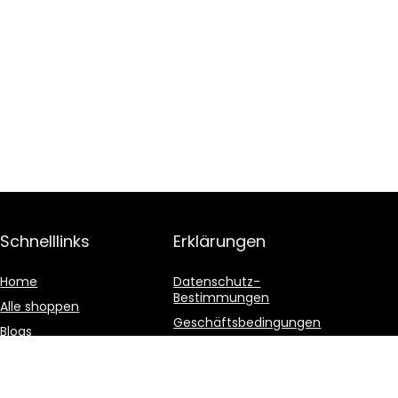
Schnelllinks
Erklärungen
Home
Datenschutz-
Bestimmungen
Alle shoppen
Geschäftsbedingungen
Blogs
Affiliate-Offenlegung
Unsere Webshops
Werben