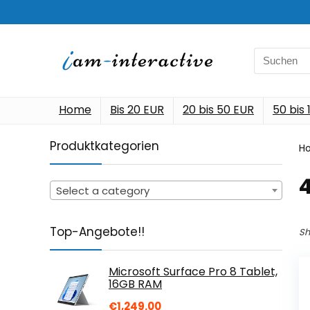
Search
for:
Home
Bis 20 EUR
20 bis 50 EUR
50 bis
Produktkategorien
H
‎
Select a category
Top-Angebote!!
Sh
Microsoft Surface Pro 8 Tablet,
16GB RAM
€
1,249.00