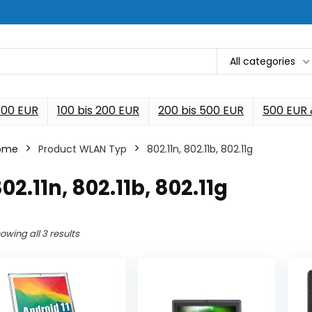
All categories
 100 EUR
100 bis 200 EUR
200 bis 500 EUR
500 EUR
ome
Product WLAN Typ
‎802.11n, 802.11b, 802.11g
802.11n, 802.11b, 802.11g
owing all 3 results