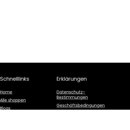
Schnelllinks
Erklärungen
Home
Datenschutz-
Bestimmungen
Alle shoppen
Geschäftsbedingungen
Blogs
Affiliate-Offenlegung
Unsere Webshops
Werben