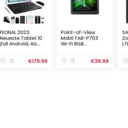
FEONAL 2023
Point-of-View
SA
Neueste Tablet 10
Mobii TAB-P703
Zo
Zoll Android, 4G
WI-FI 8GB
LT
LTE Tablette PC
Netbook
Ta
Mit 2 SIM Slot 4GB
64
RAM 64GB ROM
2
€
179.99
€
39.99
128GB TF Tablet
Ca
Mit…
Sc