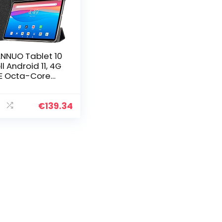
NNUO Tablet 10
ll Android 11, 4G
E Octa-Core
blet, 4 GB RAM
 GB ROM, 8MP +
MP
€
139.34
meras,2.5D IPS
reen,WiFi…