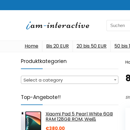
Search
for:
Home
Bis 20 EUR
20 bis 50 EUR
50 bis
Produktkategorien
H
‎
Select a category
Top-Angebote!!
Sh
Xiaomi Pad 5 Pearl White 6GB
RAM 128GB ROM, Weiß
€
380.00