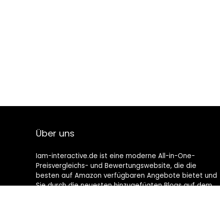
Über uns
Iam-interactive.de ist eine moderne All-in-One-
Preisvergleichs- und Bewertungswebsite, die die
besten auf Amazon verfügbaren Angebote bietet und
Sie durch die neuesten hinzugefügten Blogs auf dem
Laufenden hält. Alle Bilder unterliegen dem
Urheberrecht ihrer jeweiligen Eigentümer. Alle zitierten
Inhalte stammen aus ihren jeweiligen Quellen.