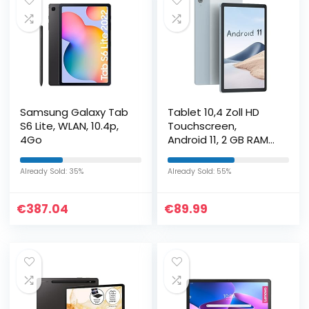
Samsung Galaxy Tab
Tablet 10,4 Zoll HD
S6 Lite, WLAN, 10.4p,
Touchscreen,
4Go
Android 11, 2 GB RAM
32 GB Speicher,
erweiterbar bis zu
Already Sold: 35%
Already Sold: 55%
128GB mit microSD,
6000mAh Akku…
€
387.04
€
89.99