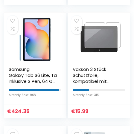
Samsung
Vaxson 3 Stück
Galaxy Tab S6 Lite, Tablet
Schutzfolie,
inklusive S Pen, 64 GB
kompatibel mit
interner Speicher, 4
FUJITSU STYLISTIC
GB RAM, Android, LTE,
ARROWS Tab Q555 /
Already Sold: 96%
Already Sold: 31%
Angora blue
K64 / K32 10.1″,
Displayschutzfolie
€
424.35
€
15.99
Bildschirmschutz
Blasenfreies TPU Folie
[nicht Panzerglas]