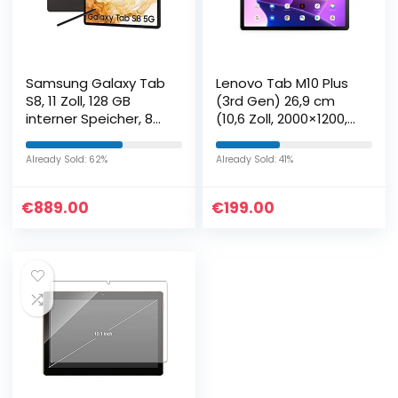
Samsung Galaxy Tab
Lenovo Tab M10 Plus
S8, 11 Zoll, 128 GB
(3rd Gen) 26,9 cm
interner Speicher, 8
(10,6 Zoll, 2000×1200,
GB RAM, 5G, Android
2K, WideView, Touch)
Tablet inklusive S
Android Tablet
Already Sold: 62%
Already Sold: 41%
Pen, Graphite, inkl…
(OctaCore, 4GB
RAM…
€
889.00
€
199.00