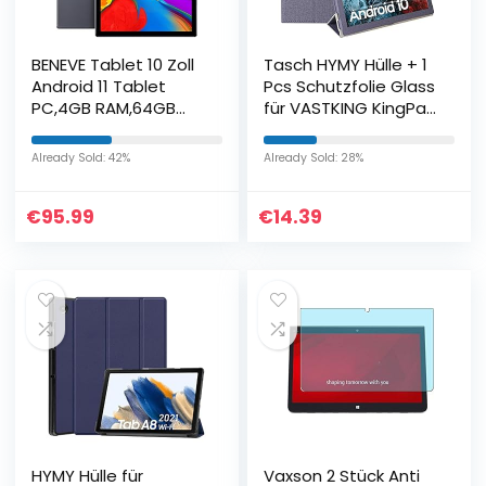
BENEVE Tablet 10 Zoll
Tasch HYMY Hülle + 1
Android 11 Tablet
Pcs Schutzfolie Glass
PC,4GB RAM,64GB
für VASTKING KingPad
ROM,1.8GHz Quad-
K10 hülle 10.1″ – Flip
Core
Case Cover
Already Sold: 42%
Already Sold: 28%
Prozessor,1280×800
Schutzhülle
HD IPS,5MP+8MP
Schutzfolie VASTKING
€
95.99
€
14.39
Kamera,2…
KingPad K10 Glass-
Blue
HYMY Hülle für
Vaxson 2 Stück Anti