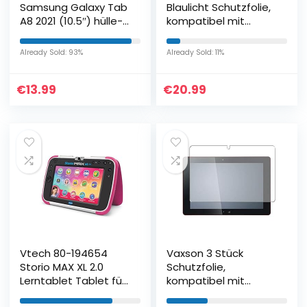
Samsung Galaxy Tab
Blaulicht Schutzfolie,
A8 2021 (10.5″) hülle-
kompatibel mit
Flip Case Cover
FUJITSU STYLISTIC
Schutzhülle Samsung
ARROWS Tab Q736 /
Already Sold: 93%
Already Sold: 11%
Galaxy Tab A8 2021-
P/M 13.3…
Navy
€
13.99
€
20.99
Vtech 80-194654
Vaxson 3 Stück
Storio MAX XL 2.0
Schutzfolie,
Lerntablet Tablet für
kompatibel mit
Kinder Kindertablet,
FUJITSU ARROWS Tab