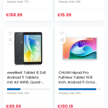
Rosa, Deutsch
STYLISTIC M532 EA4
Already Sold: 77%
Already Sold: 34%
Version
10.1″,
Displayschutzfolie
€
158.99
€
15.99
Bildschirmschutz
Blasenfreies TPU Folie
[nicht Panzerglas]
weelikeit Tablet 8 Zoll
CHUWI Hipad Pro
Android 11 Tablets
FullView Tablet 10.8
mit AX WiFi6, Quad-
Inch, Android 11 Octa-
Core Prozessor
Core 2.0Ghz,
Tablet PC mit 2GB
2560×1600 IPS QHD,
Already Sold: 32%
Already Sold: 89%
RAM 32GB ROM,
Dual SIM / 4G LTE +
1280×800…
5G WiFi…
€
99.99
€
190.19