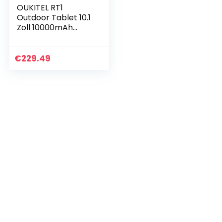
OUKITEL RT1
Outdoor Tablet 10.1
Zoll 10000mAh
Akku, 128GB
Erweiterbar
4GB+64GB Android
€
229.49
11, Kameras 16MP
Tablet PC, IP68…