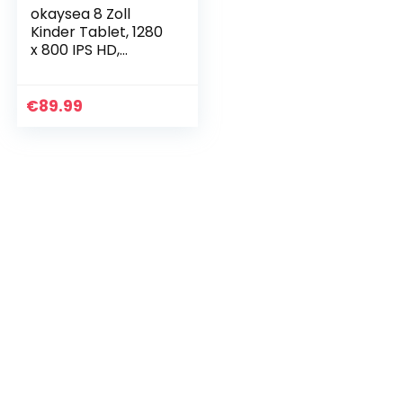
okaysea 8 Zoll
Kinder Tablet, 1280
x 800 IPS HD,
Kindersicherung,
Android 11 Tablet
für Kinder, 2GB
€
89.99
RAM, 32GB ROM,
Zwei…