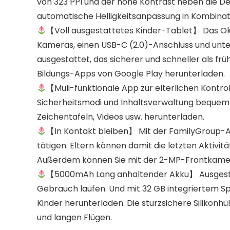
von 323 PPI und der hohe Kontrast heben die Deta
automatische Helligkeitsanpassung in Kombinati
【Voll ausgestattetes Kinder-Tablet】 Das Oka
Kameras, einen USB-C (2.0)-Anschluss und unter
ausgestattet, das sicherer und schneller als fr
Bildungs-Apps von Google Play herunterladen.
【Muli-funktionale App zur elterlichen Kontroll
Sicherheitsmodi und Inhaltsverwaltung bequem ei
Zeichentafeln, Videos usw. herunterladen.
【In Kontakt bleiben】 Mit der FamilyGroup-
tätigen. Eltern können damit die letzten Aktivit
Außerdem können Sie mit der 2-MP-Frontkamera
【5000mAh Lang anhaltender Akku】 Ausgestat
Gebrauch laufen. Und mit 32 GB integriertem Spe
Kinder herunterladen. Die sturzsichere Silikonhü
und langen Flügen.