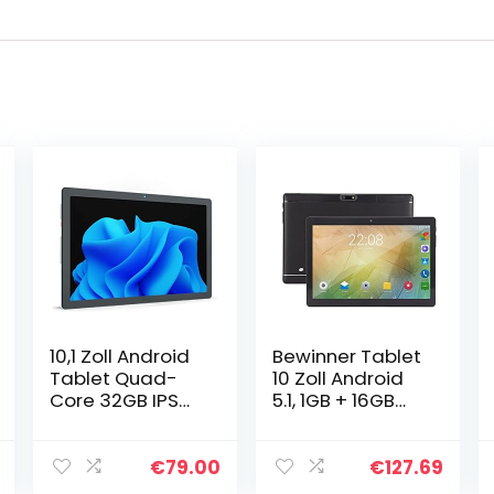
10,1 Zoll Android
Bewinner Tablet
Tablet Quad-
10 Zoll Android
Core 32GB IPS
5.1, 1GB + 16GB
HD Display
MT6592 Octa
6000mAh
Core Tablet PCs,
(Silber)
1960×1080 IPS
€
79.00
€
127.69
Screen,