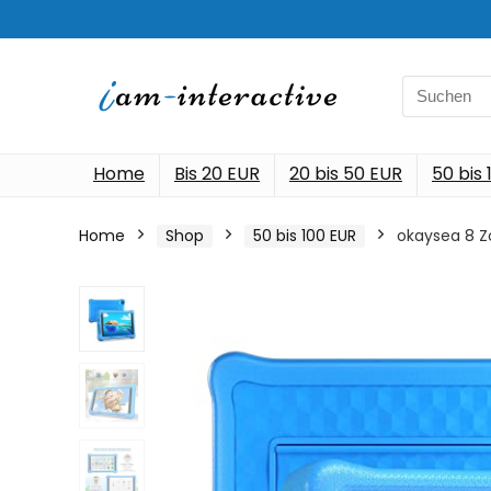
Search
for:
Home
Bis 20 EUR
20 bis 50 EUR
50 bis
Home
Shop
50 bis 100 EUR
okaysea 8 Zo