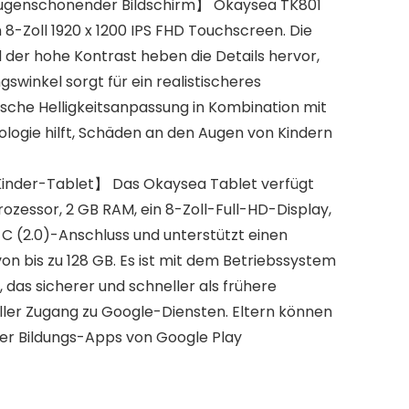
Augenschonender Bildschirm】 Okaysea TK801
 8-Zoll 1920 x 1200 IPS FHD Touchscreen. Die
 der hohe Kontrast heben die Details hervor,
swinkel sorgt für ein realistischeres
ische Helligkeitsanpassung in Kombination mit
ologie hilft, Schäden an den Augen von Kindern
Kinder-Tablet】 Das Okaysea Tablet verfügt
zessor, 2 GB RAM, ein 8-Zoll-Full-HD-Display,
C (2.0)-Anschluss und unterstützt einen
n bis zu 128 GB. Es ist mit dem Betriebssystem
, das sicherer und schneller als frühere
oller Zugang zu Google-Diensten. Eltern können
ler Bildungs-Apps von Google Play