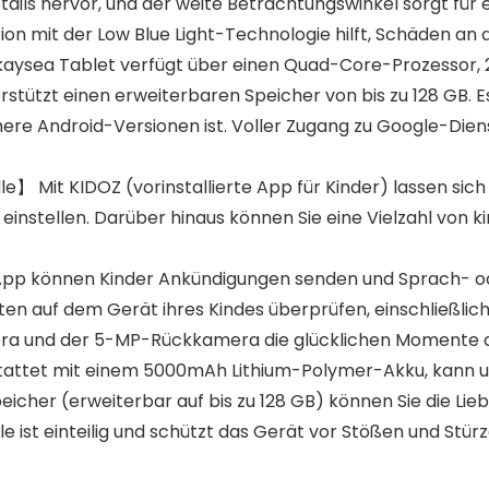
ils hervor, und der weite Betrachtungswinkel sorgt für ei
on mit der Low Blue Light-Technologie hilft, Schäden an 
ysea Tablet verfügt über einen Quad-Core-Prozessor, 2 
stützt einen erweiterbaren Speicher von bis zu 128 GB. E
ühere Android-Versionen ist. Voller Zugang zu Google-Dien
e】 Mit KIDOZ (vorinstallierte App für Kinder) lassen sich 
nstellen. Darüber hinaus können Sie eine Vielzahl von ki
App können Kinder Ankündigungen senden und Sprach- o
äten auf dem Gerät ihres Kindes überprüfen, einschließlic
 und der 5-MP-Rückkamera die glücklichen Momente der
tet mit einem 5000mAh Lithium-Polymer-Akku, kann uns
icher (erweiterbar auf bis zu 128 GB) können Sie die Lieb
lle ist einteilig und schützt das Gerät vor Stößen und St