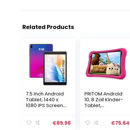
Related Products
7.5 Inch Android
PRITOM Android
Tablet, 1440 x
10, 8 Zoll Kinder-
1080 IPS Screen,
Tablet,
Quad-Core
Kindersicherung,
Processor, 2GB
Kinder-App,
RAM, 32GB ROM
Quad-Core-
€
89.96
€
75.64
(512GB
Prozessor, 2 GB