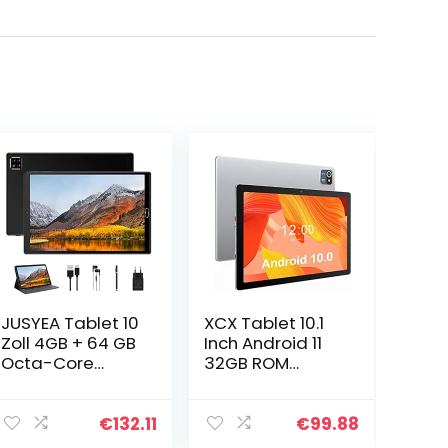
JUSYEA Tablet 10
XCX Tablet 10.1
Zoll 4GB + 64 GB
Inch Android 11
Octa-Core
32GB ROM
Tablet Android
6000mAh
WLAN, GPS,
Battery Quad
Bluetooth, SD/TF
Core IPS HD
€
132.11
€
99.88
4-256 GB, 6000
Touchscreen