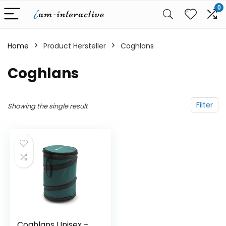
0
Home
Product Hersteller
‎Coghlans
‎Coghlans
Filter
Showing the single result
Coghlans Unisex –