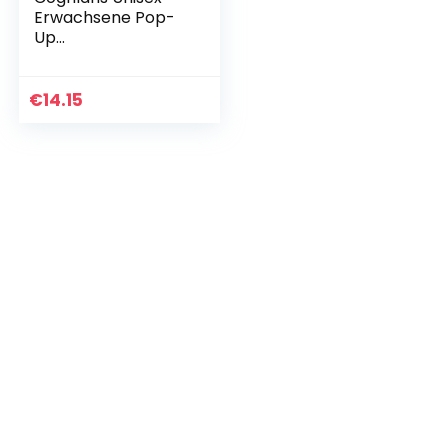
Erwachsene Pop-
Up
Aufbewahrungssac
k, Mehrfarbig,
Einheitsgröße
€
14.15