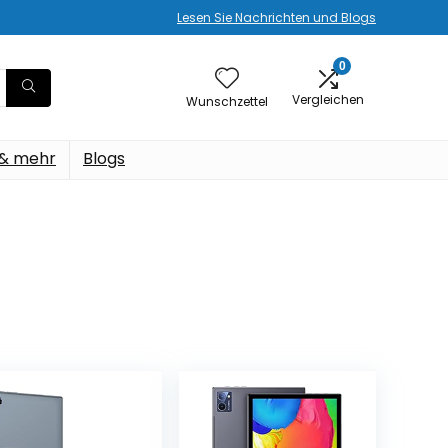
Lesen Sie Nachrichten und Blogs
0
Vergleichen
Wunschzettel
 & mehr
Blogs