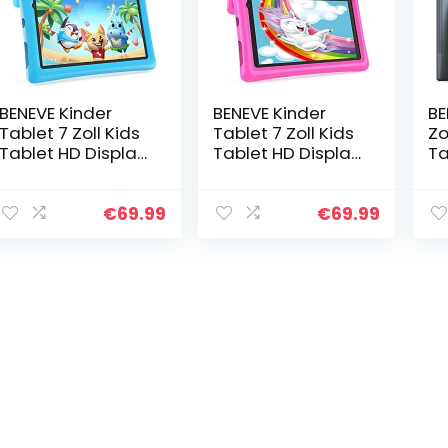
BENEVE Kinder
BENEVE Kinder
BE
Tablet 7 Zoll Kids
Tablet 7 Zoll Kids
Zo
Tablet HD Display
Tablet HD Display
Ta
Android Tablet für
Android Tablet für
Q
Kinder Kleinkind
Kinder Kleinkind
Pr
Tablet Kids
Tablet Kids
RA
€
69.99
€
69.99
Edition Tablet
Edition Tablet
12
mit…
mit…
IP
K