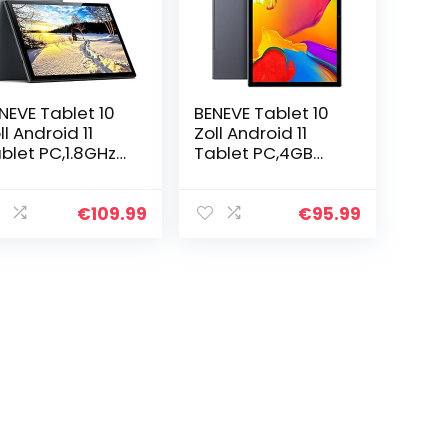
NEVE Tablet 10
BENEVE Tablet 10
ll Android 11
Zoll Android 11
blet PC,1.8GHz
Tablet PC,4GB
uad-Core
RAM,64GB
ozessor,3GB
ROM,1.8GHz Quad-
M,32GB ROM,
Core
€
109.99
€
95.99
80×800 HD
Prozessor,1280×8
S,2MP+8MP
00 HD
amera…
IPS,5MP+8MP
Kamera,2…