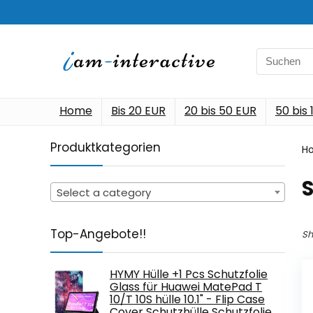
Search
for:
Home
Bis 20 EUR
20 bis 50 EUR
50 bis
Produktkategorien
H
Select a category
Top-Angebote!!
Sh
HYMY Hülle +1 Pcs Schutzfolie
Glass für Huawei MatePad T
10/T 10S hülle 10.1" - Flip Case
Cover Schutzhülle Schutzfolie