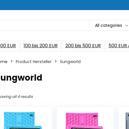
All categories
 100 EUR
100 bis 200 EUR
200 bis 500 EUR
500 EUR
ome
Product Hersteller
‎Sungworld
‎Sungworld
owing all 4 results