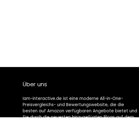
Über uns
Iam-interactive.de ist eine moderne All-in-One-
Preisvergleichs- und Bewertungswebsite, die die
besten auf Amazon verfügbaren Angebote bietet und
Sie durch die neuesten hinzugefügten Blogs auf dem
Laufenden hält. Alle Bilder unterliegen dem
Urheberrecht ihrer jeweiligen Eigentümer. Alle zitierten
Inhalte stammen aus ihren jeweiligen Quellen.