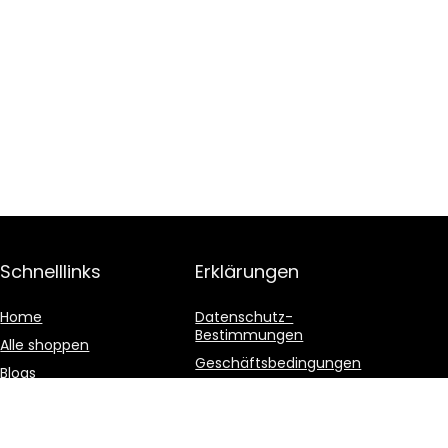
Schnelllinks
Erklärungen
Home
Datenschutz-
Bestimmungen
Alle shoppen
Geschäftsbedingungen
Blogs
Affiliate-Offenlegung
Unsere Webshops
Werben