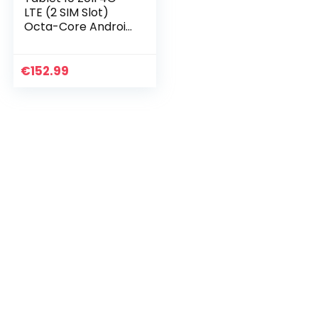
LTE (2 SIM Slot)
Octa-Core Android
11.0 Tablet PC 4GB
RAM 64GB ROM
128GB Erweiterbar
€
152.99
mit Tastatur Maus…