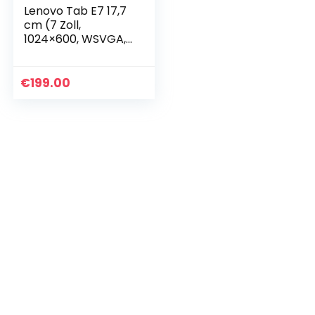
Lenovo Tab E7 17,7
cm (7 Zoll,
1024×600, WSVGA,
Touch) Tablet-PC
(Mediatek MT8167A
Quad-Core, 1GB
€
199.00
RAM, 8GB eMCP,
Wi-Fi…