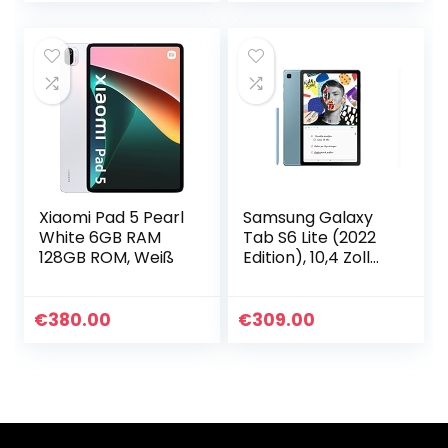
Wi-Fi…
Wi-Fi…
Xiaomi Pad 5 Pearl
Samsung Galaxy
White 6GB RAM
Tab S6 Lite (2022
128GB ROM, Weiß
Edition), 10,4 Zoll
TFT Display, 64 GB
Speicher, WiFi,
Android Tablet inkl.
€
380.00
€
309.00
S Pen…