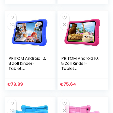
2GB RAM 32GB
Bildung, Spiele…
ROM…
PRITOM Android 10,
PRITOM Android 10,
8 Zoll Kinder-
8 Zoll Kinder-
Tablet,
Tablet,
Kindersicherung,
Kindersicherung,
Kinder-App, Quad-
Kinder-App, Quad-
Core-Prozessor, 2
Core-Prozessor, 2
€
79.99
€
75.64
GB RAM, 32 GB
GB RAM, 32 GB
ROM, HD-IPS…
ROM, HD-IPS…