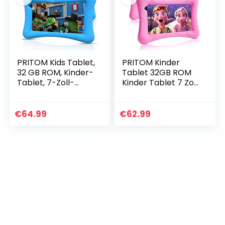
PRITOM Kids Tablet,
PRITOM Kinder
32 GB ROM, Kinder-
Tablet 32GB ROM
Tablet, 7-Zoll-
Kinder Tablet 7 Zoll
WLAN-Android-
WiFi Android Tablet
Tablet, Android 10,
Android 10 Quad
Quad-Core-
Core Prozessor HD
€
64.99
€
62.99
Prozessor, HD-IPS…
IPS Display…