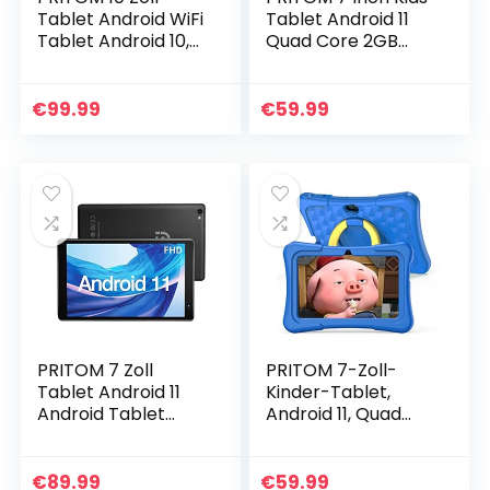
Tablet Android WiFi
Tablet Android 11
Tablet Android 10,
Quad Core 2GB
2GB RAM, 32GB
RAM 32GB ROM BT
ROM, Erweiterbar
WiFi Dual Camera
auf 512GB, Quad
Educational Games
€
99.99
€
59.99
Core Prozessor,
Child Lock Pre…
HD…
PRITOM 7 Zoll
PRITOM 7-Zoll-
Tablet Android 11
Kinder-Tablet,
Android Tablet
Android 11, Quad
FHD1920x1200 IPS
Core, 2 GB RAM, 32
Android WiFi Tablet
GB ROM, BT, WLAN,
Quad Core Tablet
Dual-Kamera,
€
89.99
€
59.99