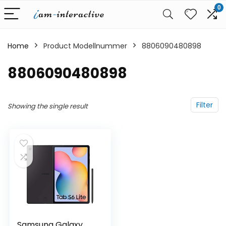
0
Home
Product Modellnummer
‎8806090480898
‎8806090480898
Filter
Showing the single result
Samsung Galaxy