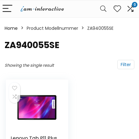
0
Home
Product Modellnummer
‎ZA940055SE
‎ZA940055SE
Filter
Showing the single result
Lenovo Tab P11 Plus