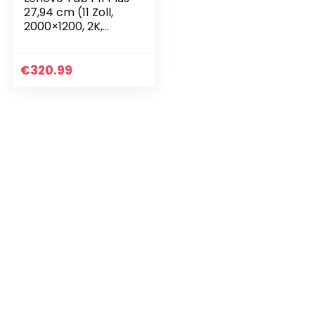
27,94 cm (11 Zoll,
2000×1200, 2K,
WideView, Touch)
Tablet Computer
(MediaTek Helio
€
320.99
G90T, 4GB RAM…