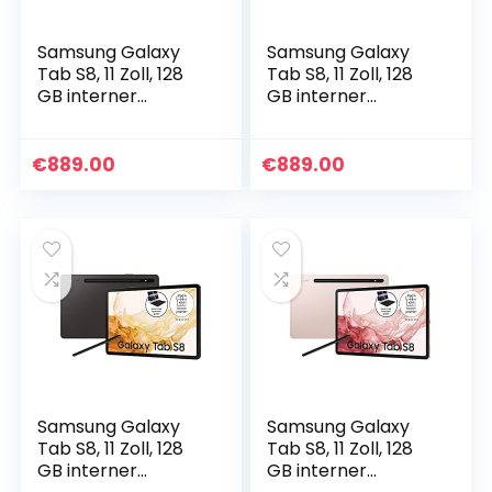
Samsung Galaxy
Samsung Galaxy
Tab S8, 11 Zoll, 128
Tab S8, 11 Zoll, 128
GB interner
GB interner
Speicher, 8 GB
Speicher, 8 GB
RAM, 5G, Android
RAM, 5G, Android
Tablet inklusive S
Tablet inklusive S
€
889.00
€
889.00
Pen, Graphite, inkl…
Pen, Silver, inkl. 36…
Samsung Galaxy
Samsung Galaxy
Tab S8, 11 Zoll, 128
Tab S8, 11 Zoll, 128
GB interner
GB interner