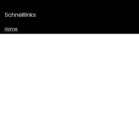
Schnelllinks
Home
Alle shoppen
Blogs
Unsere Webshops
Werben
Erklärungen
Datenschutz-Bestimmungen
Geschäftsbedingungen
Affiliate-Offenlegung