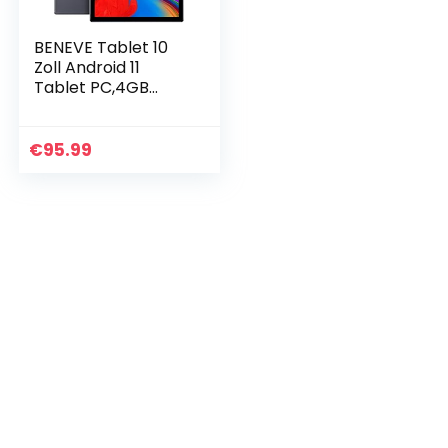
BENEVE Tablet 10
Zoll Android 11
Tablet PC,4GB
RAM,64GB
ROM,1.8GHz Quad-
Core
€
95.99
Prozessor,1280×800
HD IPS,5MP+8MP
Kamera,2…