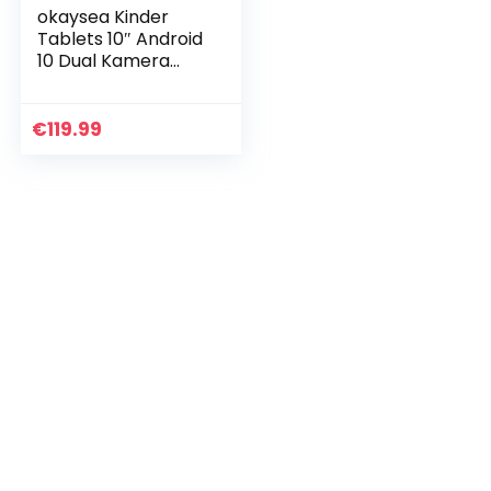
okaysea Kinder
Tablets 10″ Android
10 Dual Kamera
2GB RAM 32 GB
ROM WLAN
Kindersicherung
€
119.99
Tablet(Pink)