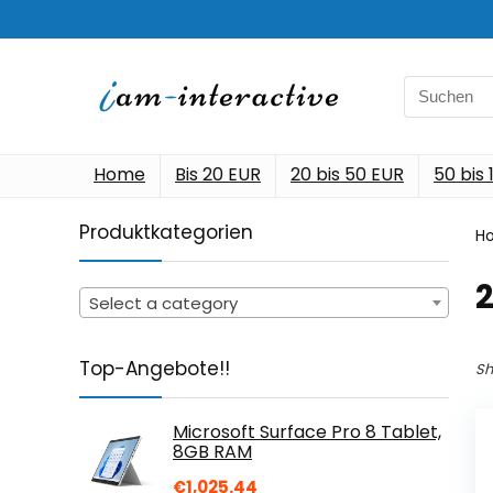
Search
for:
Home
Bis 20 EUR
20 bis 50 EUR
50 bis
Produktkategorien
H
‎
Select a category
Top-Angebote!!
Sh
Microsoft Surface Pro 8 Tablet,
8GB RAM
€
1,025.44