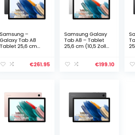
Samsung –
Samsung Galaxy
Sa
Galaxy Tab A8
Tab A8 – Tablet
Ta
Tablet 25,6 cm
25,6 cm (10,5 Zoll),
25
(10,5 Zoll) 128 GB
64 GB, WiFi,
64
Android Farbe
Android, Farbe
An
Silber (spanische
Silber (spanische
Gr
€
261.95
€
199.10
Version) (die
Version)
Ve
italienische…