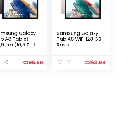
msung Galaxy
Samsung Galaxy
b A8 Tablet
Tab A8 WiFi 128 GB
,6 cm (10,5 Zoll),
Rosa
 GB, WiFi,
droid, Farbe
ay (spanische
€
196.99
€
263.94
rsion)