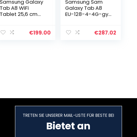
Samsung Galaxy
Samsung Sam
Tab A8 WiFi
Galaxy Tab A8
Tablet 25,6 cm
EU-128-4-4G-gy
(10,5 Zoll) 64 GB
Galaxy Tab A8 EU
Android Farbe
LTE 128/4 Grey
Pink (spanische
€
199.00
€
287.02
Version)
TRETEN SIE UNSERER MAIL-LISTE FÜR BESTE BEI
Bietet an