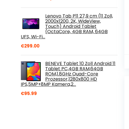
Lenovo Tab P11 27,9 cm (11 Zoll,
2000x1200, 2K, WideView,
Touch) Android Tablet
(OctaCore, 4GB RAM, 64GB
UFS, Wi-Fi…
€
299.00
BENEVE Tablet 10 Zoll Android 11
Tablet PC,4GB RAM,64GB
ROM,1.8GHz Quad-Core
Prozessor,1280x800 HD
IPS,5MP+8MP Kamera,2…
€
95.99