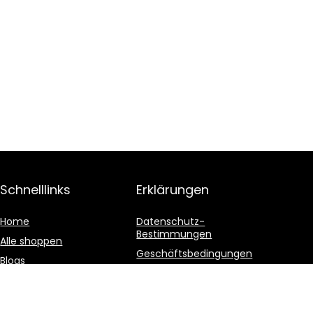
Schnelllinks
Erklärungen
Home
Datenschutz-
Bestimmungen
Alle shoppen
Geschäftsbedingungen
Blogs
Affiliate-Offenlegung
Unsere Webshops
Werben