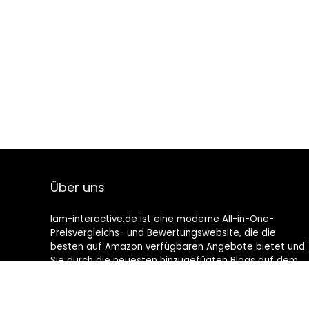
Über uns
Iam-interactive.de ist eine moderne All-in-One-
Preisvergleichs- und Bewertungswebsite, die die
besten auf Amazon verfügbaren Angebote bietet und
Sie durch die neuesten hinzugefügten Blogs auf dem
Laufenden hält. Alle Bilder unterliegen dem
Urheberrecht ihrer jeweiligen Eigentümer. Alle zitierten
Inhalte stammen aus ihren jeweiligen Quellen.