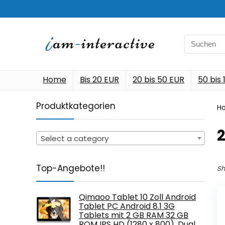
Search
for:
Home
Bis 20 EUR
20 bis 50 EUR
50 bis
Produktkategorien
H
‎
Select a category
Top-Angebote!!
Sh
Qimaoo Tablet 10 Zoll Android
Tablet PC Android 8.1 3G
Tablets mit 2 GB RAM 32 GB
ROM IPS HD (1280 x 800), Dual