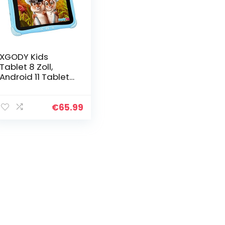
XGODY Kids
Tablet 8 Zoll,
Android 11 Tablet
für Kinder, Kinder
Tablet mit WLAN,
3GB RAM 32GB
€
65.99
Speicher, neues
IPS Display…