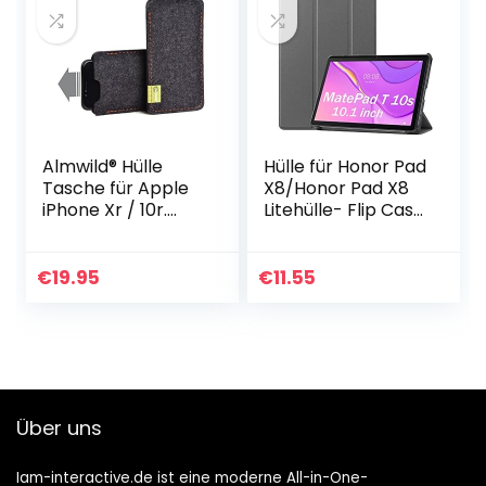
Red
Almwild® Hülle
Hülle für Honor Pad
Tasche für Apple
X8/Honor Pad X8
iPhone Xr / 10r.
Litehülle- Flip Case
Modell “Dezenzi” in
Cover Schutzhülle
Schiefer-
Honor Pad
Grau,Schwarz aus
X8/Honor Pad X8
€
19.95
€
11.55
Natur-Filz.
Lite
Handyhülle…
Über uns
Iam-interactive.de ist eine moderne All-in-One-