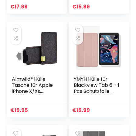
X8/Honor Pad X8
Flip Case Cover
€
17.99
€
15.99
Lite hülle – Flip
Schutzhülle
Case Cover…
Schutzfolie Lenovo
Yoga Tab 11 Glass-
Navy
Almwild® Hülle
YMYH Hülle für
Tasche für Apple
Blackview Tab 6 + 1
iPhone X/Xs.
Pcs Schutzfolie
Modell “Dezenzi” in
Glas für Blackview
Schiefer-
Tab 6 (8″) hülle –
Grau,Schwarz aus
Flip Case Cover
€
19.95
€
15.99
Natur-Filz.
Schutzhülle
Handyhülle…
Schutzfolie
Blackview Tab 6
Schutzfolie Glas-