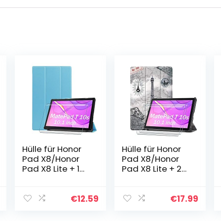
Hülle für Honor
Hülle für Honor
Pad X8/Honor
Pad X8/Honor
Pad X8 Lite + 1
Pad X8 Lite + 2
Pcs Schutzfolie
Pcs Schutzfolie
für Honor Pad
für Honor Pad
X8/Honor Pad
X8/Honor Pad
€
12.59
€
17.99
X8 Lite hülle –
X8 Lite hülle –
Flip Case Cover…
Flip Case Cover…