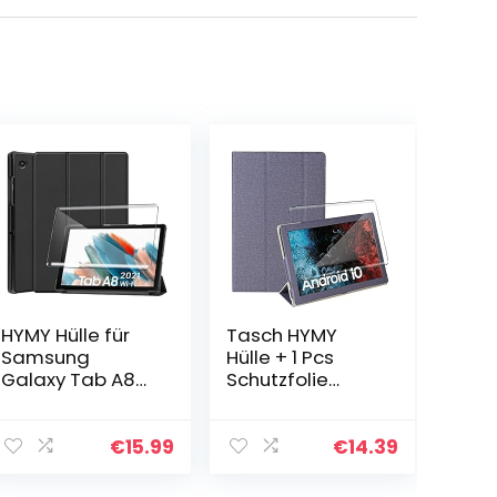
HYMY Hülle für
Tasch HYMY
Samsung
Hülle + 1 Pcs
Galaxy Tab A8
Schutzfolie
2021 + 1 Pcs
Glass für
Schutzfolie
VASTKING
Glass für
KingPad K10
€
15.99
€
14.39
Samsung
hülle 10.1″ – Flip
Galaxy Tab A8
Case Cover