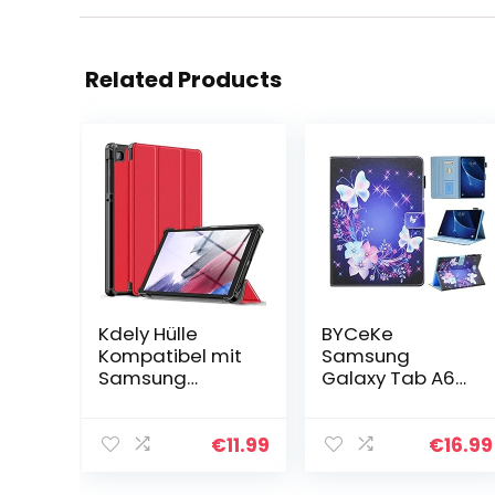
Related Products
Kdely Hülle
BYCeKe
Kompatibel mit
Samsung
Samsung
Galaxy Tab A6
Galaxy Tab A7
Hülle (SM-
Lite 8,7 Zoll
T580/T585/T587
2021(SM-
), Galaxy Tab A
€
11.99
€
16.99
T225/T220/T227
10.1 2016 Hülle, PU
), Ultra Dünn mit
Leder Stoßfest