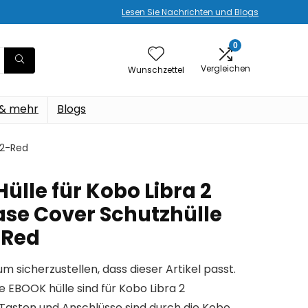
Lesen Sie Nachrichten und Blogs
0
Vergleichen
Wunschzettel
 & mehr
Blogs
 2-Red
ülle für Kobo Libra 2
Case Cover Schutzhülle
-Red
um sicherzustellen, dass dieser Artikel passt.
e EBOOK hülle sind für Kobo Libra 2
 Tasten und Anschlüsse sind durch die Kobo