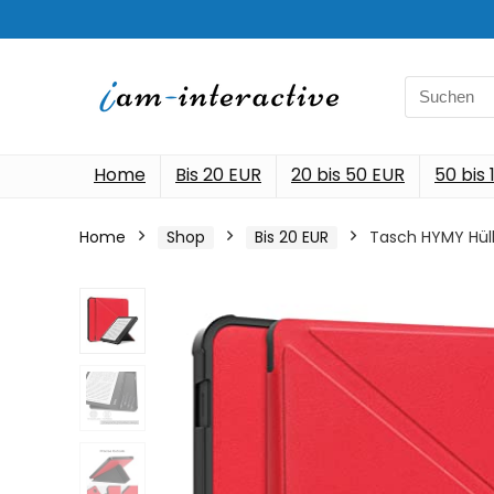
Search
for:
Home
Bis 20 EUR
20 bis 50 EUR
50 bis
Home
Shop
Bis 20 EUR
Tasch HYMY Hülle