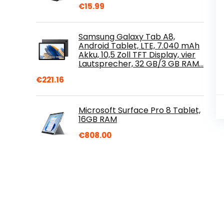
€
15.99
Samsung Galaxy Tab A8,
Android Tablet, LTE, 7.040 mAh
Akku, 10,5 Zoll TFT Display, vier
Lautsprecher, 32 GB/3 GB RAM…
€
221.16
Microsoft Surface Pro 8 Tablet,
16GB RAM
€
808.00