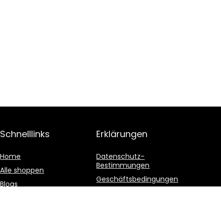
Schnelllinks
Erklärungen
Home
Datenschutz-
Bestimmungen
Alle shoppen
Geschäftsbedingungen
Blogs
Affiliate-Offenlegung
Unsere Webshops
Werben