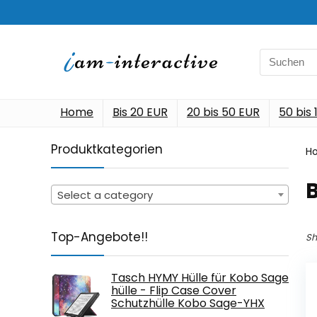
Search
for:
Home
Bis 20 EUR
20 bis 50 EUR
50 bis
Produktkategorien
H
‎
Select a category
Top-Angebote!!
Sh
Tasch HYMY Hülle für Kobo Sage
hülle - Flip Case Cover
Schutzhülle Kobo Sage-YHX