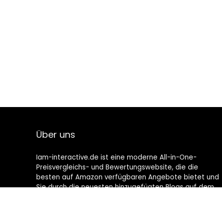
Über uns
Iam-interactive.de ist eine moderne All-in-One-
Preisvergleichs- und Bewertungswebsite, die die
besten auf Amazon verfügbaren Angebote bietet und
Sie durch die neuesten hinzugefügten Blogs auf dem
Laufenden hält. Alle Bilder unterliegen dem
Urheberrecht ihrer jeweiligen Eigentümer. Alle zitierten
Inhalte stammen aus ihren jeweiligen Quellen.