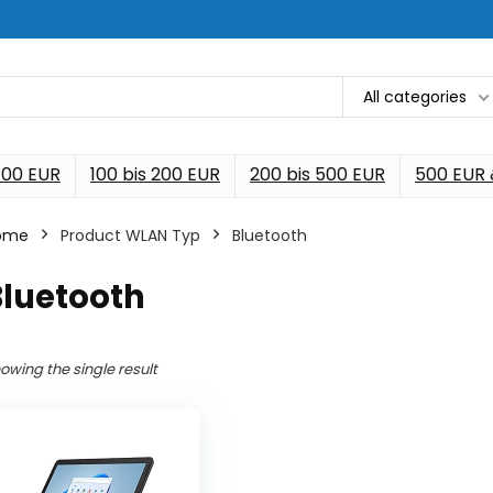
All categories
 100 EUR
100 bis 200 EUR
200 bis 500 EUR
500 EUR
ome
Product WLAN Typ
‎Bluetooth
Bluetooth
owing the single result