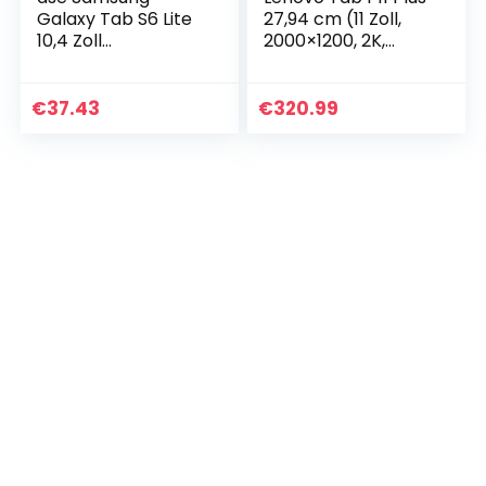
Galaxy Tab S6 Lite
27,94 cm (11 Zoll,
10,4 Zoll
2000×1200, 2K,
(2022/2020),
WideView, Touch)
robuster
Tablet Computer
Tankdeckel,
(MediaTek Helio
€
37.43
€
320.99
Schutzdeckel für
G90T, 4GB RAM…
SM-P619/P610/P615