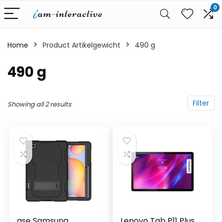
0
Home
Product Artikelgewicht
‎490 g
‎490 g
Filter
Showing all 2 results
ase Samsung
Lenovo Tab P11 Plus