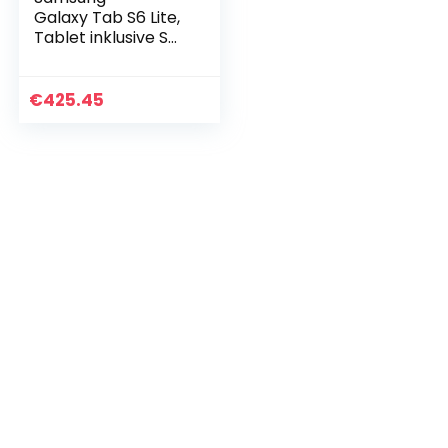
Galaxy Tab S6 Lite,
Tablet inklusive S
Pen, 64 GB interner
Speicher, 4 GB
RAM, Android, LTE,
€
425.45
Oxford gray