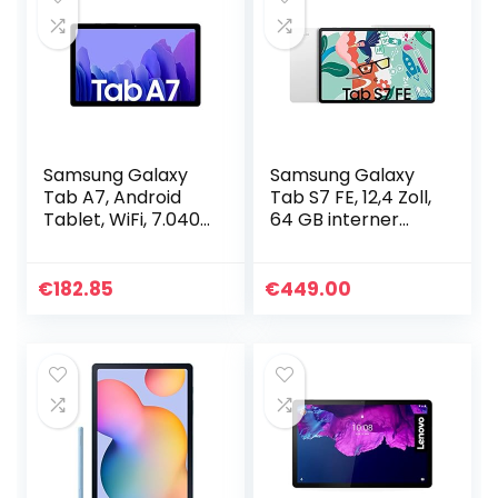
Samsung Galaxy
Samsung Galaxy
Tab A7, Android
Tab S7 FE, 12,4 Zoll,
Tablet, WiFi, 7.040
64 GB interner
mAh Akku, 10,4 Zoll
Speicher, 4 GB
TFT Display, vier
RAM, Wi-Fi, Android
Lautsprecher, 32
Tablet inklusive S
€
182.85
€
449.00
GB/3 GB RAM…
pen, Mystic…