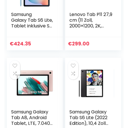
Samsung
Lenovo Tab P11 27,9
Galaxy Tab S6 Lite,
cm (11 Zoll,
Tablet inklusive S
2000×1200, 2K,
Pen, 64 GB
WideView, Touch)
interner Speicher,
Android Tablet
4 GB RAM, Android,
(OctaCore, 4GB
€
424.35
€
299.00
LTE, Angora blue
RAM, 64GB UFS,
Wi-Fi…
Samsung Galaxy
Samsung Galaxy
Tab A8, Android
Tab S6 Lite (2022
Tablet, LTE, 7.040
Edition), 10,4 Zoll