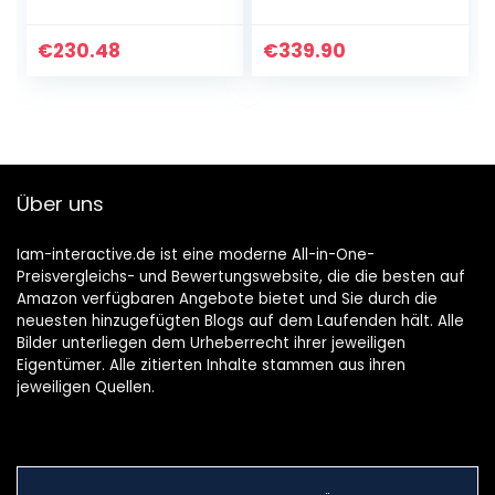
mAh Akku, 10,5 Zoll
TFT Display, 64 GB
TFT Display, vier
Speicher, WiFi,
Lautsprecher, 32
Android Tablet inkl.
€
230.48
€
339.90
GB/3 GB RAM, in…
S Pen…
Über uns
Iam-interactive.de ist eine moderne All-in-One-
Preisvergleichs- und Bewertungswebsite, die die besten auf
Amazon verfügbaren Angebote bietet und Sie durch die
neuesten hinzugefügten Blogs auf dem Laufenden hält. Alle
Bilder unterliegen dem Urheberrecht ihrer jeweiligen
Eigentümer. Alle zitierten Inhalte stammen aus ihren
jeweiligen Quellen.